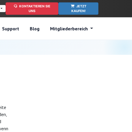
KONTAKTIEREN SIE
JETZT
UNS
KAUFEN!
Support
Blog
Mitgliederbereich
eite
den,
d
 wenn